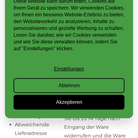
Diese Website kann darum bitten, Cookies auf
Ihrem Gerät zu speichern. Wir verwenden Cookies,
In unserem
Fertigpaket
haben wir alle Materialien
um Ihnen ein besseres Website-Erlebnis zu bieten,
den Websiteverkehr zu analysieren, Inhalte zu
so zusammengestellt, dass Sie automatisch alles in
personalisieren und gezielte Werbung zu schalten.
ausreichender Menge erhalten. Handelt es sich um
Lesen Sie darüber, wie wir Cookies verwenden
ein relativ großes Flachdach, dann sparen Sie
und wie Sie diese verwalten können, indem Sie
vielleicht mit unserem
Palettenrabatt
.
auf "Einstellungen" klicken.
Einstellungen
BESTELLUNG & LIEFERUNG
Ablehnen
Mögliche
Retouren
Lieferadressen
Akzeptieren
Den Kaufvertrag können
Rechnungsadresse
Sie bis zu 14 Tage nach
Abweichende
Eingang der Ware
Lieferadresse
widerrufen und die Ware