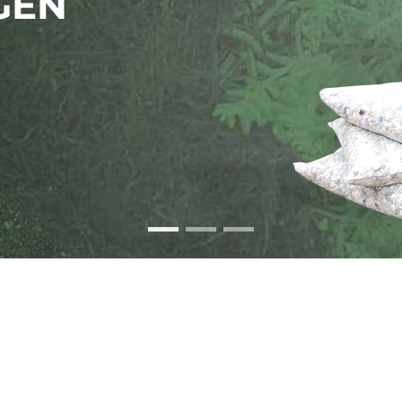
Alles über das selbermachen
Gründächer einfach und s
So machen sie aus i