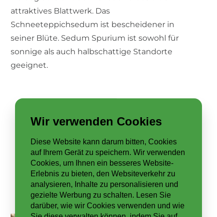
attraktives Blattwerk. Das
Schneeteppichsedum ist bescheidener in
seiner Blüte. Sedum Spurium ist sowohl für
sonnige als auch halbschattige Standorte
geeignet.
Wir verwenden Cookies
Diese Website kann darum bitten, Cookies
auf Ihrem Gerät zu speichern. Wir verwenden
Cookies, um Ihnen ein besseres Website-
Erlebnis zu bieten, den Websiteverkehr zu
analysieren, Inhalte zu personalisieren und
gezielte Werbung zu schalten. Lesen Sie
darüber, wie wir Cookies verwenden und wie
Sie diese verwalten können, indem Sie auf