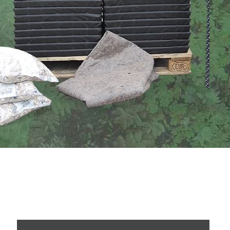
 von dachbegrünungen
chnell selber anlegen
hrem flachdach ein farbenfrohes gründach