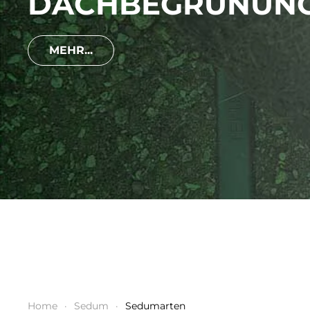
Home
Sedum
Sedumarten