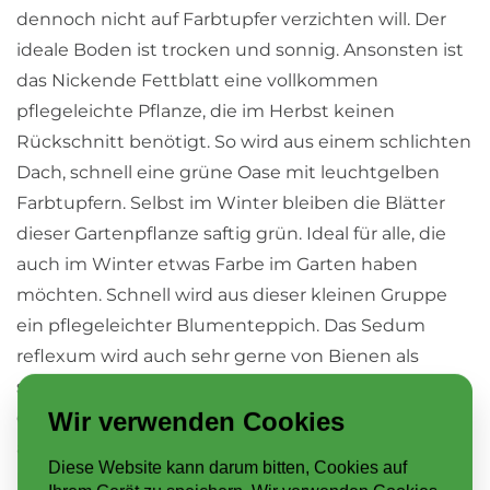
dennoch nicht auf Farbtupfer verzichten will. Der
ideale Boden ist trocken und sonnig. Ansonsten ist
das Nickende Fettblatt eine vollkommen
pflegeleichte Pflanze, die im Herbst keinen
Rückschnitt benötigt. So wird aus einem schlichten
Dach, schnell eine grüne Oase mit leuchtgelben
Farbtupfern. Selbst im Winter bleiben die Blätter
dieser Gartenpflanze saftig grün. Ideal für alle, die
auch im Winter etwas Farbe im Garten haben
möchten. Schnell wird aus dieser kleinen Gruppe
ein pflegeleichter Blumenteppich. Das Sedum
reflexum wird auch sehr gerne von Bienen als
sogenannte Bienenweide angenommen, denn
Wir verwenden Cookies
durch die Vielzahl der Blüten ist immer für
ausreichend Nektar gesorgt. Das Nickende
Diese Website kann darum bitten, Cookies auf
Fettblatt kann gut winterliche Kälte mit bis zu -18