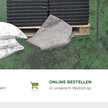
 von dachbegrünungen
chnell selber anlegen
hrem flachdach ein farbenfrohes gründach
ONLINE BESTELLEN
gen
in unserem Webshop