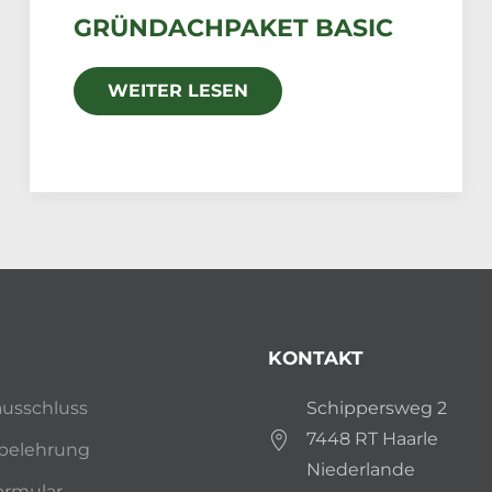
GRÜNDACHPAKET BASIC
WEITER LESEN
KONTAKT
usschluss
Schippersweg 2
7448 RT Haarle
belehrung
Niederlande
ormular