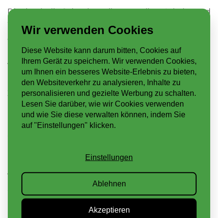
Die durch die Seitenbetreiber erstellten Inhalte und
Werke auf diesen Seiten unterliegen dem
Wir verwenden Cookies
deutschen Urheberrecht. Die Vervielfältigung,
Diese Website kann darum bitten, Cookies auf
Bearbeitung, Verbreitung und jede Art der
Ihrem Gerät zu speichern. Wir verwenden Cookies,
Verwertung außerhalb der Grenzen des
um Ihnen ein besseres Website-Erlebnis zu bieten,
Urheberrechtes bedürfen der schriftlichen
den Websiteverkehr zu analysieren, Inhalte zu
Zustimmung des jeweiligen Autors bzw. Erstellers.
personalisieren und gezielte Werbung zu schalten.
Lesen Sie darüber, wie wir Cookies verwenden
Downloads und Kopien dieser Seite sind nur für den
und wie Sie diese verwalten können, indem Sie
privaten, nicht kommerziellen Gebrauch gestattet.
auf "Einstellungen" klicken.
Soweit die Inhalte auf dieser Seite nicht vom
Betreiber erstellt wurden, werden die
Einstellungen
Urheberrechte Dritter beachtet. Insbesondere
werden Inhalte Dritter als solche gekennzeichnet.
Ablehnen
Sollten Sie trotzdem auf eine
Urheberrechtsverletzung aufmerksam werden,
Akzeptieren
bitten wir um einen entsprechenden Hinweis. Bei